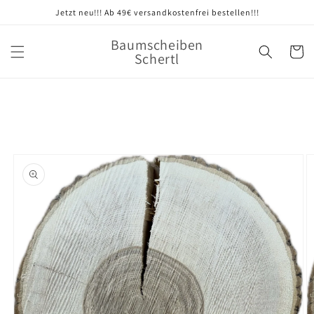
Direkt
Jetzt neu!!! Ab 49€ versandkostenfrei bestellen!!!
zum
Inhalt
Baumscheiben
Warenko
Schertl
oduktinformationen
ringen