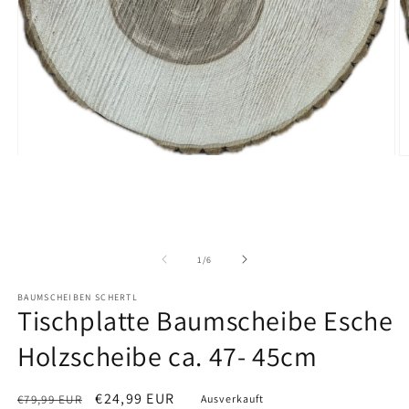
Medien
M
1
2
in
in
Modal
M
öffnen
ö
von
1
/
6
BAUMSCHEIBEN SCHERTL
Tischplatte Baumscheibe Esche
Holzscheibe ca. 47- 45cm
Normaler
Verkaufspreis
€24,99 EUR
€79,99 EUR
Ausverkauft