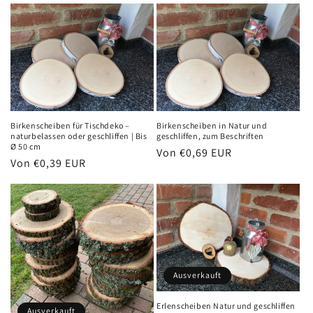
Birkenscheiben für Tischdeko –
Birkenscheiben in Natur und
naturbelassen oder geschliffen | Bis
geschliffen, zum Beschriften
Ø 50 cm
Normaler
Von €0,69 EUR
Normaler
Von €0,39 EUR
Preis
Preis
Ausverkauft
Erlenscheiben Natur und geschliffen
Ausverkauft