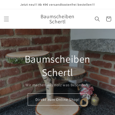
Direkt
Jetzt neu!!! Ab 49€ versandkostenfrei bestellen!!!
zum
Inhalt
Baumscheiben
Warenko
Schertl
Baumscheiben
Schertl
Wir machen aus Holz was Besonders!
Direkt zum Online Shop!