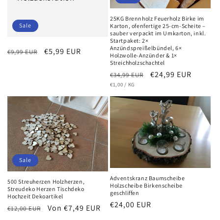
25KG Brennholz Feuerholz Birke im
Sale
Karton, ofenfertige 25-cm-Scheite –
sauber verpackt im Umkarton, inkl.
Startpaket: 2×
Anzündspreißelbündel, 6×
Normaler
Verkaufspreis
€5,99 EUR
€9,99 EUR
Holzwolle-Anzünder & 1×
Preis
Streichholzschachtel
Normaler
Verkaufspreis
€24,99 EUR
€34,99 EUR
GRUNDPREIS
PRO
Preis
€1,00
/
KG
Sale
Adventskranz Baumscheibe
500 Streuherzen Holzherzen,
Holzscheibe Birkenscheibe
Streudeko Herzen Tischdeko
geschliffen
Hochzeit Dekoartikel
Normaler
€24,00 EUR
Normaler
Verkaufspreis
Von €7,49 EUR
€12,00 EUR
Preis
Preis