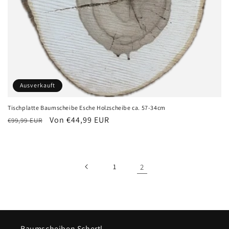
Ausverkauft
Tischplatte Baumscheibe Esche Holzscheibe ca. 57-34cm
Normaler
Verkaufspreis
Von €44,99 EUR
€99,99 EUR
Preis
1
2
Baumscheiben Schertl