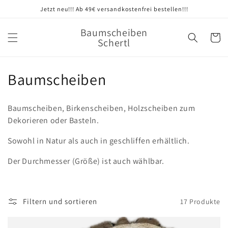
Direkt
Jetzt neu!!! Ab 49€ versandkostenfrei bestellen!!!
zum
Inhalt
Baumscheiben
Warenko
Schertl
K
Baumscheiben
a
Baumscheiben, Birkenscheiben, Holzscheiben zum
t
Dekorieren oder Basteln.
e
Sowohl in Natur als auch in geschliffen erhältlich.
g
Der Durchmesser (Größe) ist auch wählbar.
o
r
Filtern und sortieren
17 Produkte
i